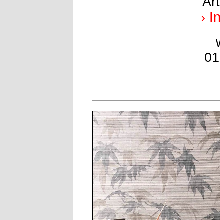
Ar
› I
01