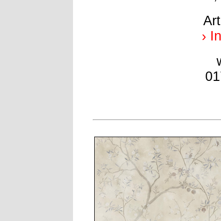
Ar
› I
01